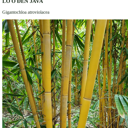
LỒ Ô ĐEN JAVA
Gigantochloa atroviolacea