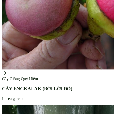
Cây Giống Quý Hiếm
CÂY ENGKALAK (BỜI LỜI ĐỎ)
Litsea garciae