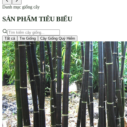
Danh mục giống cây
SẢN PHẨM
TIÊU BIỂU
Tất cả
Tre Giống
Cây Giống Quý Hiếm