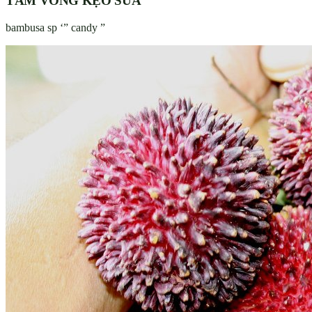
TẦM VÔNG KẸO SỮA
bambusa sp ‘” candy ”