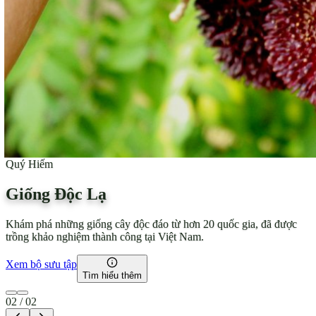
Đặc Sản
Tre Giống
0
1
/ 0
2