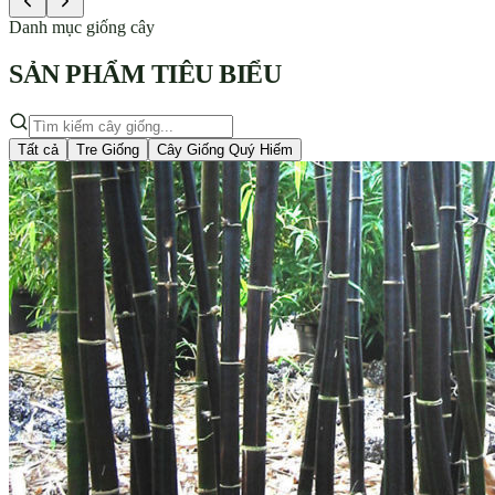
Danh mục giống cây
SẢN PHẨM
TIÊU BIỂU
Tất cả
Tre Giống
Cây Giống Quý Hiếm