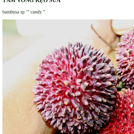
TẦM VÔNG KẸO SỮA
bambusa sp ‘” candy ”