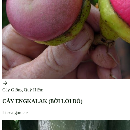
Cây Giống Quý Hiếm
CÂY ENGKALAK (BỜI LỜI ĐỎ)
Litsea garciae