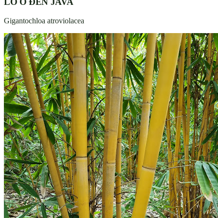
LỒ Ô ĐEN JAVA
Gigantochloa atroviolacea